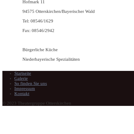
Hofmark 11
94575 Otterskirchen/Bayerischer Wald
Tel: 08546/1629
Fax: 08546/2942
Bürgerliche Küche
Niederbayerische Spezialitäten
Startseite
Galerie
So finden Sie uns
Impressum
Kontakt
© 2023 Theatergruppe Otterskirchen