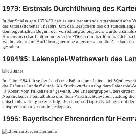
1979: Erstmals Durchführung des Karte
In der Spielsaison 1979/80 gab es eine bedeutende organisatorische V
des Otterskirchener Theaters. Um den Besuchern das oft stundenlange F
dem eigentlichen Beginn der Vorstellung zu ersparen, wurde erstmals d
Kartenvorverkauf mit nummerierten Plätzen durchzuführen. Gleichzei
Weihnachten drei Aufführungstermine angesetzt, um die Zuschauerbes
gestalten.
1984/85: Laienspiel-Wettbewerb des La
Im Jahr 1984 führte der Landkreis Paßau einen Laienspiel-Wettbewerb 
des Paßauer Landes" durch. Als Stück wurde analog dem Laienspiel-W
"s´Röserl vom Falkenstein" gewählt. Die Theatergruppe Otterskirche
Neukirchener Heimatbühne und dem Volkstrachtenverein Jacking die z
entscheiden. Ein großer Erfolg, den Landrat Baptist Kitzlinger mit der
entsprechenden Urkunde besiegelte.
1996: Bayerischer Ehrenorden für Herm