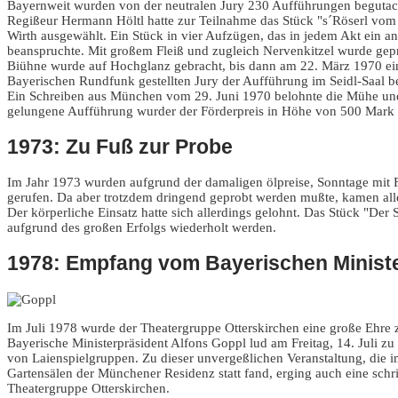
Bayernweit wurden von der neutralen Jury 230 Aufführungen begutac
Regißeur Hermann Höltl hatte zur Teilnahme das Stück "s´Röserl vom
Wirth ausgewählt. Ein Stück in vier Aufzügen, das in jedem Akt ein a
beanspruchte. Mit großem Fleiß und zugleich Nervenkitzel wurde gepr
Biühne wurde auf Hochglanz gebracht, bis dann am 22. März 1970 ei
Bayerischen Rundfunk gestellten Jury der Aufführung im Seidl-Saal b
Ein Schreiben aus München vom 29. Juni 1970 belohnte die Mühe und
gelungene Aufführung wurder der Förderpreis in Höhe von 500 Mark 
1973: Zu Fuß zur Probe
Im Jahr 1973 wurden aufgrund der damaligen ölpreise, Sonntage mit 
gerufen. Da aber trotzdem dringend geprobt werden mußte, kamen alle
Der körperliche Einsatz hatte sich allerdings gelohnt. Das Stück "Der 
aufgrund des großen Erfolgs wiederholt werden.
1978: Empfang vom Bayerischen Minist
Im Juli 1978 wurde der Theatergruppe Otterskirchen eine große Ehre z
Bayerische Ministerpräsident Alfons Goppl lud am Freitag, 14. Juli z
von Laienspielgruppen. Zu dieser unvergeßlichen Veranstaltung, die 
Gartensälen der Münchener Residenz statt fand, erging auch eine schri
Theatergruppe Otterskirchen.