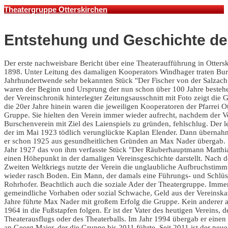
Theatergruppe Otterskirchen
Entstehung und Geschichte de
Der erste nachweisbare Bericht über eine Theateraufführung in Ottersk
1898. Unter Leitung des damaligen Kooperators Windhager traten Bu
Jahrhundertwende sehr bekannten Stück "Der Fischer von der Salzach" 
waren der Beginn und Ursprung der nun schon über 100 Jahre besteh
der Vereinschronik hinterlegter Zeitungsausschnitt mit Foto zeigt die 
die 20er Jahre hinein waren die jeweiligen Kooperatoren der Pfarrei Ott
Gruppe. Sie hielten den Verein immer wieder aufrecht, nachdem der V
Burschenverein mit Ziel des Laienspiels zu gründen, fehlschlug. Der le
der im Mai 1923 tödlich verunglückte Kaplan Elender. Dann übernahm
er schon 1925 aus gesundheitlichen Gründen an Max Nader übergab. 
Jahr 1927 das von ihm verfasste Stück "Der Räuberhauptmann Matthia
einen Höhepunkt in der damaligen Vereinsgeschichte darstellt. Nach 
Zweiten Weltkriegs nutzte der Verein die unglaubliche Aufbruchstimmu
wieder rasch Boden. Ein Mann, der damals eine Führungs- und Schlüs
Rohrhofer. Beachtlich auch die soziale Ader der Theatergruppe. Imme
gemeindliche Vorhaben oder sozial Schwache, Geld aus der Vereinskas
Jahre führte Max Nader mit großem Erfolg die Gruppe. Kein anderer 
1964 in die Fußstapfen folgen. Er ist der Vater des heutigen Vereins,
Theaterausflugs oder des Theaterballs. Im Jahr 1994 übergab er einen
an Georg Maier, der die Gruppe bis 2011 führte. Seit 2011 ist der neu